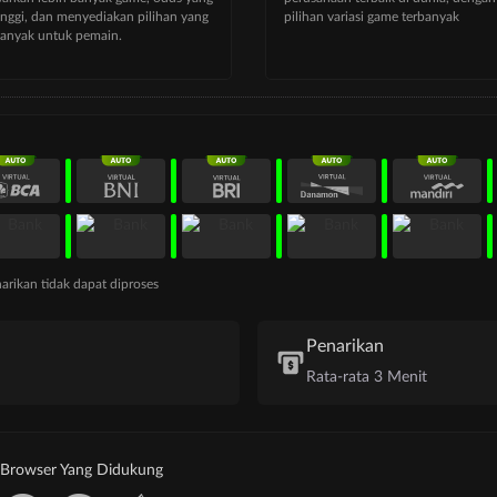
tinggi, dan menyediakan pilihan yang
pilihan variasi game terbanyak
banyak untuk pemain.
arikan tidak dapat diproses
Penarikan
Rata-rata 3 Menit
Browser Yang Didukung