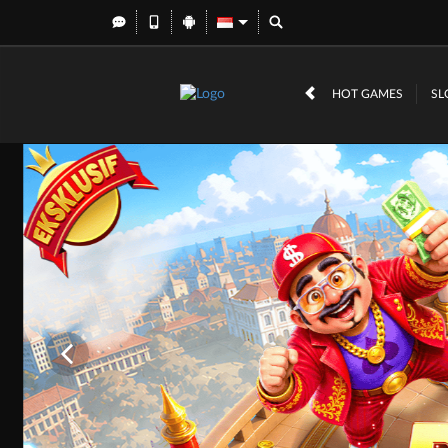
HOT GAMES
SL