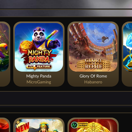
Mighty Panda
Glory Of Rome
MicroGaming
Habanero