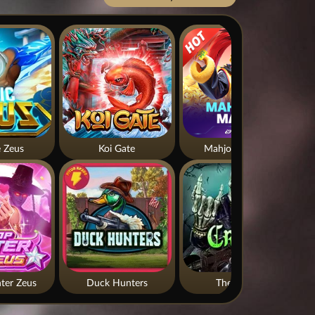
e Zeus
Koi Gate
Mahjong Magic
ter Zeus
Duck Hunters
The Crypt