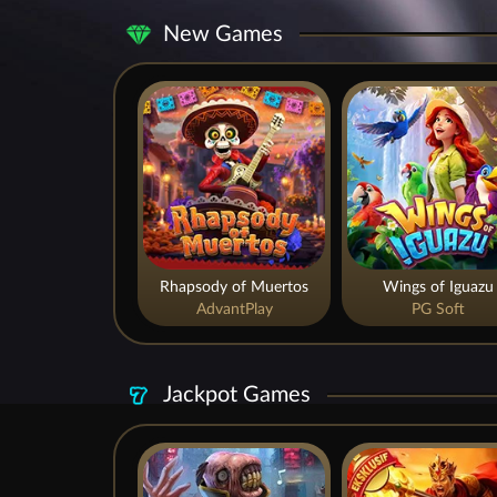
New Games
Rhapsody of Muertos
Wings of Iguazu
AdvantPlay
PG Soft
Jackpot Games