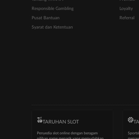
Responsible Gambling
Loyalty
Pusat Bantuan
Referral
Syarat dan Ketentuan
TARUHAN SLOT
T
Penyedia slot online dengan beragam
Sports
pilihan game menarik yang memudahkan
menawa