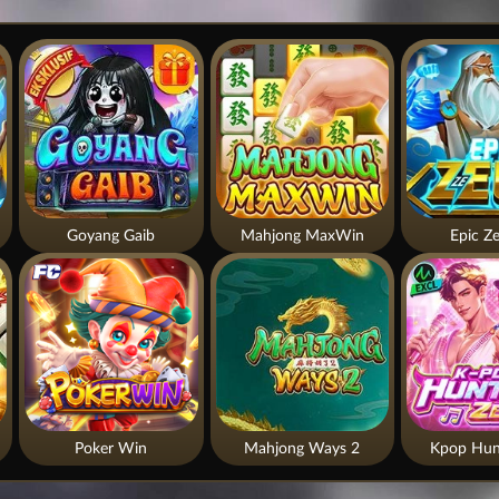
Goyang Gaib
Mahjong MaxWin
Epic Z
Poker Win
Mahjong Ways 2
Kpop Hun