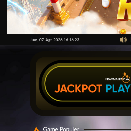
Jum, 07-Agt-2026 16.16.23
6 dari 13.42.58 sampai 22.00.00. Selama waktu ini, CQ9 permainan tidak akan ters
JACKPOT
PLAY
Game Populer