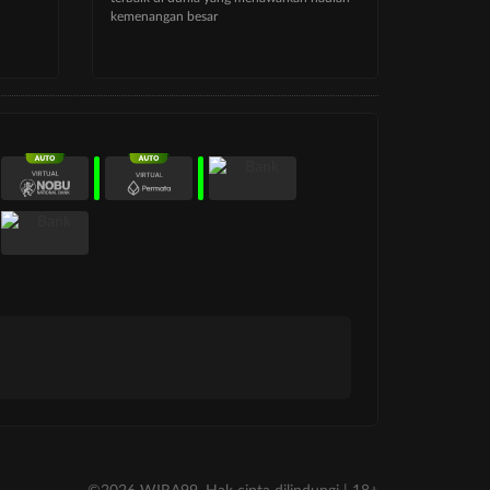
kemenangan besar