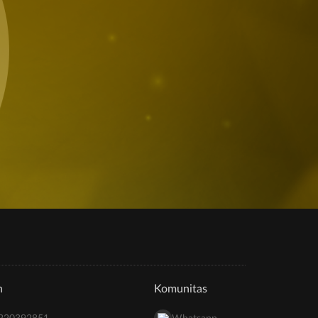
n
Komunitas