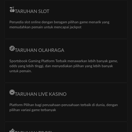
TARUHAN SLOT
Penyedia slot online dengan beragam pilihan game menarik yang
memudahkan pemain untuk mencapai jackpot
TARUHAN OLAHRAGA
Sportsbook Gaming Platform Terbaik menawarkan lebih banyak game,
odds yang lebih tinggi, dan menyediakan pilihan yang lebih banyak
untuk pemain.
TARUHAN LIVE KASINO
Platform Pilihan bagi perusahaan-perusahaan terbaik di dunia, dengan
pilihan variasi game terbanyak