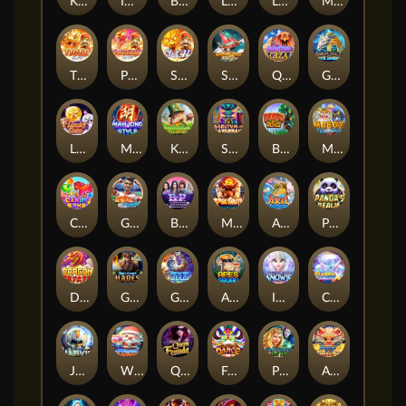
Kraken Queen
Into The Fay: Nixie
Bloodmoon Amazonia
Lucky Cat Slot4D
Lion Dance Slot4D
Macau Slot4D
Tiger Slot4D
Phoenix Slot4D
Slot4D
Shipwrecked Riches
Quantum Of Giza
Great Wall of Meta Dragon
Lucky Coins
Mahjong Style
Kingdom of Luck
Sanctum Of Savanah
Bonsai of the Riches
Mobox Olympia
Candy Bomb
Goal Rush
Black Pink (B.P.) in Metaverse
Mask of Truth Jumboways
Axie Universe
Panda Realm
Dragon FAFAFA
God's Gambit : Hades
God's Gambit Zeus
Apes Squad
Into the Fay: Snowie
Classic Diamond X5
Jarvis
Winter Winnings
Queen Femida
Fortune Dance
Princess and the Evil Witch
Advent of the Dragon