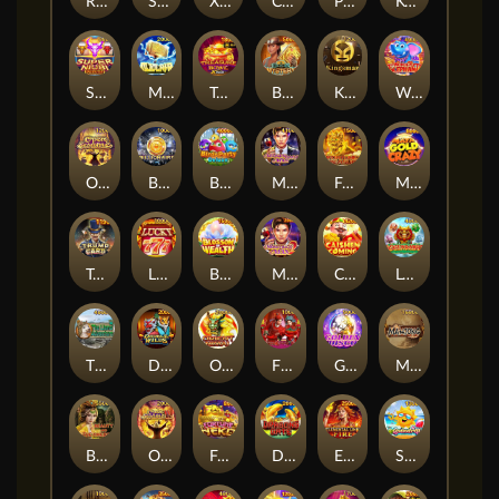
Ragnarok : Thor VS Loki
SuperNiubi
X-Huge_Fishin' Fever X-Huge
Combo Fruity Bonanza Combo
Pop Pop Candy 1000
Kong
SuperNiubiDeluxe
Mjolnir
TreasureBowl
Book of Mystery
Kingsman
Wonder Elephant
Open Sesame
Billionaire
Birds Party Deluxe
Moneybags Man
Fortune Treasure
MayaGoldCrazy
Trump Card
LuckySeven
Blossom of Wealth
Moneybags Man 2
CaiShen Coming
Legendary5
The Llama Adventure
DoubleWilds
OrientAnimals
Flirting Scholar Tang
GoldenDisco
Mahjong
Beauty And The Kingdom
OpenSesameII
Fortune Neko
DragonsGate
Elemental Link Fire
Spindrift