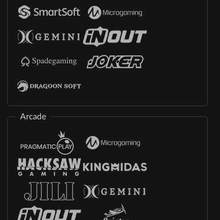
Arcade