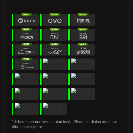
* Selama bank maintenance dan bank offline deposit dan penarikan
tidak dapat diproses