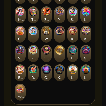
Cupid's Garden
Natural Ace
Fishing's Paradise
Blessing of the Tiger
Tiki Paradise
Punk Star
Moe Moe Cute
The King Joker
Zushi Prime
Pet Ranger
Squid Toon
Lab 19 Mania
Centillion Gods
Rich Rich Water
Wrath of Egypt
ONE Boxing
Roma Plus
Alice's Wonder
Vampire Hunter
Royal Thai Dessert
Shiba Mogul
Kingdom Z
Hungry Krahung
Ghost House
Blessing of the Ox
Dino Pops
Grand Shine
Kraken Treasure
Lucky NangKwak
Little Monster
Wonder Cuisine