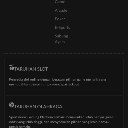
Game
Arcade
Poker
E-Sports
Sabung
Ayam
TARUHAN SLOT
Penyedia slot online dengan beragam pilihan game menarik yang
memudahkan pemain untuk mencapai jackpot
TARUHAN OLAHRAGA
Sportsbook Gaming Platform Terbaik menawarkan lebih banyak game,
odds yang lebih tinggi, dan menyediakan pilihan yang lebih banyak
untuk pemain.