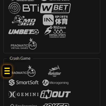
Crash Game
Tap Me!