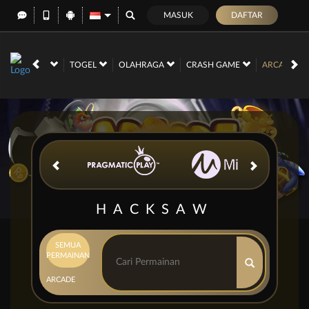
MASUK
DAFTAR
NO
RACE
TOGEL
OLAHRAGA
CRASH GAME
ARCADE
HACKSAW
SEMUA
PERMAINAN
ARCADE