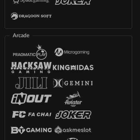
Arcade