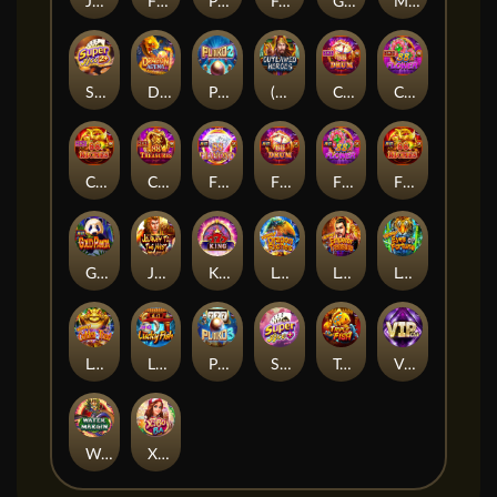
JiXiangRuYi(H5)
F-88Treasures(H5)
PINE OF PLINKO 2
FA DA CAI(H5)
G-BloomingRiches
MANEKI NEKO(H5)
Super Ace2+
Dragon Arena
Plinko2
(H5)Outlawed Heroes
C-88Drum(H5)
C-88Flower(H5)
C-88Riches(H5)
C-88Treasures(H5)
F-88Diamond(H5)
F-88Drum(H5)
F-88Flower(H5)
F-88Riches(H5)
Gold Panda(H5)
JourneyToTheWest
King-777
L-DragonRiches
L-EmperorTreasure
L-EyesOfFortune
L-GoldenToad
LuckyFish
Plinko3
Super Ace+
Triple Fish(H5)
VIP Club
Water Margin(H5)
XiBoBA