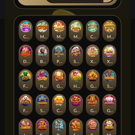
Candy Paradise 2048
Mahjong Hit +
Mahjong Hit
Mahjong Hit 2
Crazy Mahjong
Mahjong Hit 2+
DuoFuDuoCai
Bounty Loki
Poseidon
Super Ace
XiBoBa Hit
XiBoBa Hit2
Fu Dai Lian Lian-Dragon
New-Fishing Hunter
G-GoldenDrum
Happy Hit
G-InfiniteTreasure
5 Dragons(H5)
Fu Dai Lian Lian-Panda
5 CaiShen(H5)
Crazy Sheep
Golden 777(H5)
G-RollingRiches
G-DazzlingDiamond