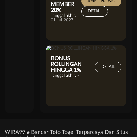
AMBIL PROMO
MEMBER
20%
DETAIL
Tanggal akhir:
01-Jul-2027
BONUS
ROLLINGAN
DETAIL
HINGGA 1%
Tanggal akhir:
-
WIRA99 # Bandar Toto Togel Terpercaya Dan Situs