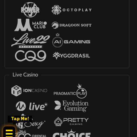
Live Casino
Tap Me!