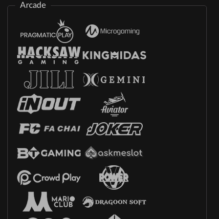
Arcade