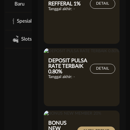
Baru
REFFERAL 1%
DETAIL
Tanggal akhir:
-
Spesial
Slots
DEPOSIT PULSA
RATE TERBAIK
DETAIL
0.80%
Tanggal akhir:
-
BONUS
NEW