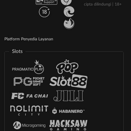
cipta dilindungi | 18+
Platform Penyedia Layanan
Slots