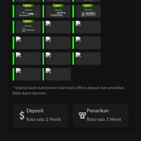
* Selama bank maintenance dan bank offline deposit dan penarikan
tidak dapat diproses
Deposit
Penarikan
Rata-rata 2 Menit
Rata-rata 3 Menit