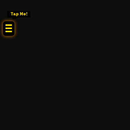
Tap Me!