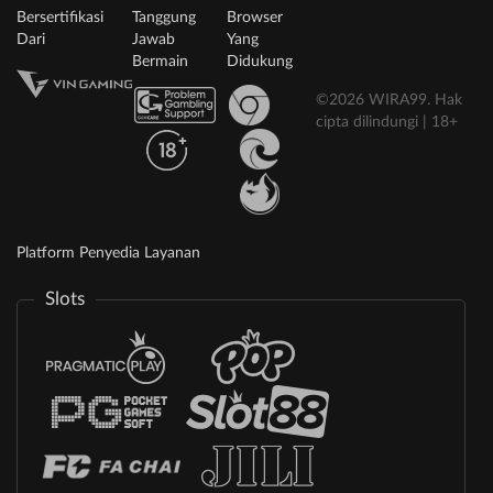
Bersertifikasi
Tanggung
Browser
Dari
Jawab
Yang
Bermain
Didukung
©2026 WIRA99. Hak
cipta dilindungi | 18+
Platform Penyedia Layanan
Slots