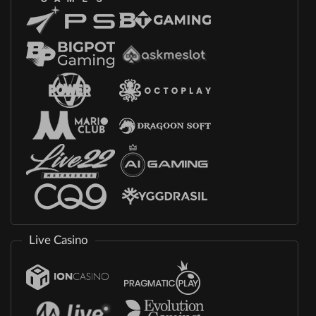
Live Casino